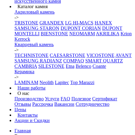
искусственного камня
Каталог камня
Акриловый камень
->
TRISTONE
GRANDEX
LG HI-MACS
HANEX
SAMSUNG STARON
DUPONT CORIAN
DUPONT
MONTELLI
BIENSTONE
NEOMARM
AKRILIKA
Krion
Kerrock
Кварцевый камень
->
TECHNISTONE
CAESARSTONE
VICOSTONE
AVANT
SAMSUNG RADIANZ
COMPAQ
SMART QUARTZ
CAMBRIA
SILESTONE
Etna
Belenco
Coante
Керамика
->
LAMINAM
Neolith
Lapitec
Top Marazzi
Наши работы
О нас
Производство
Услуги
FAQ
Полезное
Сертификат
Отзывы
Рассрочка
Вакансии
Сотрудничество
Цены
Контакты
Акции и Скидки
Главная