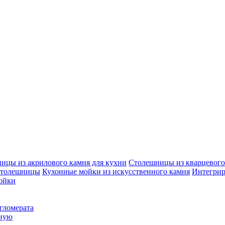
ицы из акрилового камня для кухни
Столешницы из кварцевого 
столешницы
Кухонные мойки из искусственного камня
Интегрир
ойки
гломерата
нную