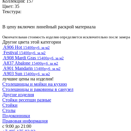
Коллекция: 157
Цвет: 35
Текстура:
В цену включен линейный раскрой материала
Окончательная стоимость изделия определяется исключительно после замера
Другие цвета этой категории
A906 Hot
15400руб. за м2
Festival
15400руб. за м2
A908 Mardi Gras
15400руб. за м2
A837 Abalone
15400руб. за м2
A901 Mandarin
15400руб. за м2
A903 Sun
15400руб. за м2
лучшие цены на изделия!
Столешницы и мойки на кухню
Столешницы и раковины в санузел
Другие изделия
Стойки ресепшн разные
Стойки
Столы
Подоконники
Правовая информация
с 9:00 до 21:00