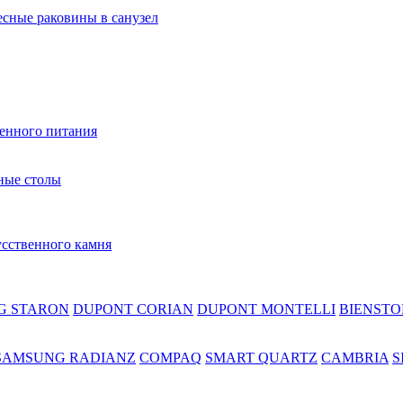
сные раковины в санузел
венного питания
ные столы
усственного камня
G STARON
DUPONT CORIAN
DUPONT MONTELLI
BIENSTO
SAMSUNG RADIANZ
COMPAQ
SMART QUARTZ
CAMBRIA
S