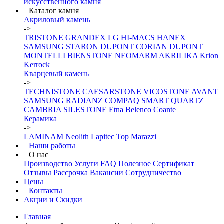
искусственного камня
Каталог камня
Акриловый камень
->
TRISTONE
GRANDEX
LG HI-MACS
HANEX
SAMSUNG STARON
DUPONT CORIAN
DUPONT
MONTELLI
BIENSTONE
NEOMARM
AKRILIKA
Krion
Kerrock
Кварцевый камень
->
TECHNISTONE
CAESARSTONE
VICOSTONE
AVANT
SAMSUNG RADIANZ
COMPAQ
SMART QUARTZ
CAMBRIA
SILESTONE
Etna
Belenco
Coante
Керамика
->
LAMINAM
Neolith
Lapitec
Top Marazzi
Наши работы
О нас
Производство
Услуги
FAQ
Полезное
Сертификат
Отзывы
Рассрочка
Вакансии
Сотрудничество
Цены
Контакты
Акции и Скидки
Главная