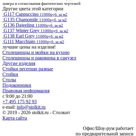
замера и согласования фактических чертежей
Другие цвета этой категории
G117 Cappuccino
11000руб. за м2
G135 Chamomile
11000руб. за м2
G136 Dajeeling
11000руб. за м2
G137 Winter Grey
11000руб. за м2
G138 Earl Grey
11000руб. за м2
G111 Macchiato
11000руб. за м2
лучшие цены на изделия!
Столешницы и мойки на кухню
Столешницы и раковины в санузел
Другие изделия
Стойки ресепшн разные
Стойки
Столы
Подоконники
Правовая информация
с 9:00 до 21:00
+7 495 175 92 93
e-mail:
info@stolkit.ru
© 2019 - 2026 stolkit.ru - Столкит
Карта сайта
Офис/Шоу-рум работает
по предварительной записи