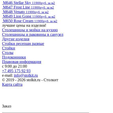
M646 Stellar Sky
11900руб. за м2
M647 Frost Line
11900руб. за м2
M648 Venato
11900руб. за м2
M649 Lion Gong
11900руб. за м2
M650 Rose Cream
11900руб. за м2
лучшие цены на изделия!
Столешницы и мойки на кухню
Столешницы и раковины в санузел
Другие изделия
Стойки ресепшн разные
Стойки
Столы
Подоконники
Правовая информация
с 9:00 до 21:00
+7 495 175 92 93
e-mail:
info@stolkit.ru
© 2019 - 2026 stolkit.ru - Столкит
Карта сайта
Заказ