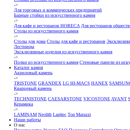
->
Для торговых и коммерческих предприятий
Барные стойки из искусственного камня
->
Для кафе и ресторанов HORECA
Для ресторанов общест
Столы из искусственного камня
->
Столы для дома
Столы для кафе и ресторанов
Эксклюзив
Лестницы
Эксклюзивные изделия из искусственного камня
->
Полки из искусственного камня
Стеновые панели из иск
Каталог камня
Акриловый камень
->
TRISTONE
GRANDEX
LG HI-MACS
HANEX
SAMSUN
Кварцевый камень
->
TECHNISTONE
CAESARSTONE
VICOSTONE
AVANT
Керамика
->
LAMINAM
Neolith
Lapitec
Top Marazzi
Наши работы
О нас