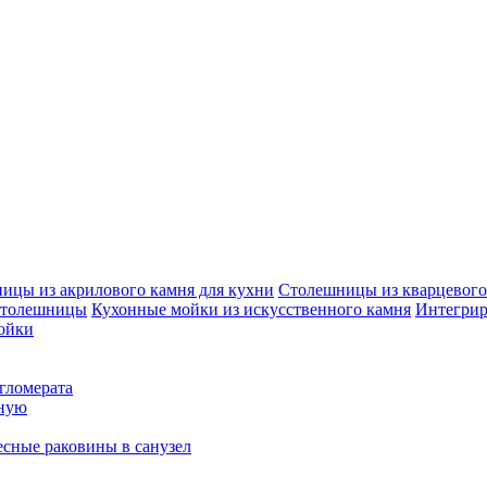
ицы из акрилового камня для кухни
Столешницы из кварцевого 
столешницы
Кухонные мойки из искусственного камня
Интегрир
ойки
гломерата
нную
сные раковины в санузел