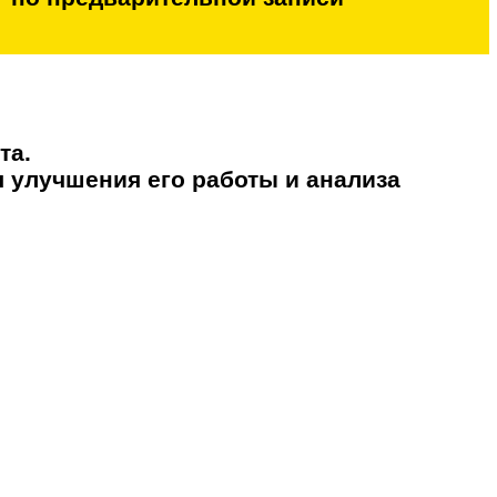
Офис/Шоу-рум работ
по предварительной зап