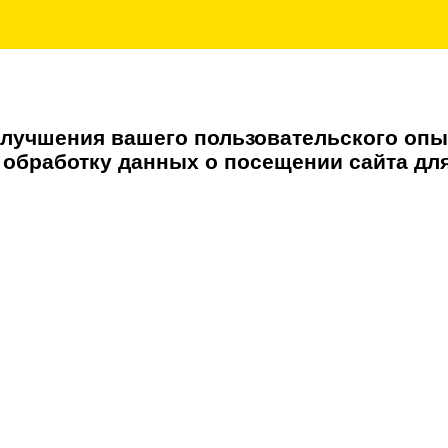
Подоконники
- Столкит