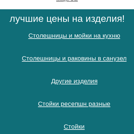
M649 Lion Gong
11900руб. за м2
M650 Rose Cream
11900руб. за м2
лучшие цены на изд