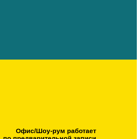
 кухню
 санузел
ные