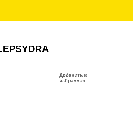
M642 CLEPSYDRA
Добавить 
ь
избранно