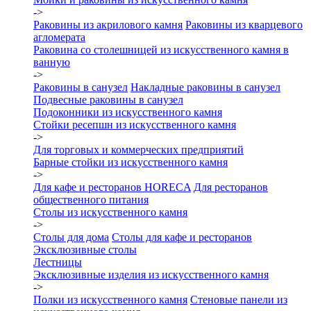
->
Раковины из акрилового камня
Раковины из кварцевого
агломерата
Раковина со столешницей из искусственного камня в
ванную
->
Раковины в санузел
Накладные раковины в санузел
Подвесные раковины в санузел
Подоконники из искусственного камня
Стойки ресепшн из искусственного камня
->
Для торговых и коммерческих предприятий
Барные стойки из искусственного камня
->
Для кафе и ресторанов HORECA
Для ресторанов
общественного питания
Столы из искусственного камня
->
Столы для дома
Столы для кафе и ресторанов
Эксклюзивные столы
Лестницы
Эксклюзивные изделия из искусственного камня
->
Полки из искусственного камня
Стеновые панели из