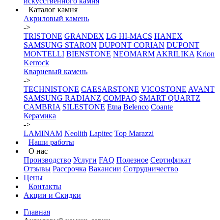
искусственного камня
Каталог камня
Акриловый камень
->
TRISTONE
GRANDEX
LG HI-MACS
HANEX
SAMSUNG STARON
DUPONT CORIAN
DUPONT
MONTELLI
BIENSTONE
NEOMARM
AKRILIKA
Krion
Kerrock
Кварцевый камень
->
TECHNISTONE
CAESARSTONE
VICOSTONE
AVANT
SAMSUNG RADIANZ
COMPAQ
SMART QUARTZ
CAMBRIA
SILESTONE
Etna
Belenco
Coante
Керамика
->
LAMINAM
Neolith
Lapitec
Top Marazzi
Наши работы
О нас
Производство
Услуги
FAQ
Полезное
Сертификат
Отзывы
Рассрочка
Вакансии
Сотрудничество
Цены
Контакты
Акции и Скидки
Главная