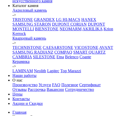
искусственного камня
Каталог камня
Акриловый камень
->
TRISTONE
GRANDEX
LG HI-MACS
HANEX
SAMSUNG STARON
DUPONT CORIAN
DUPONT
MONTELLI
BIENSTONE
NEOMARM
AKRILIKA
Krion
Kerrock
Кварцевый камень
->
TECHNISTONE
CAESARSTONE
VICOSTONE
AVANT
SAMSUNG RADIANZ
COMPAQ
SMART QUARTZ
CAMBRIA
SILESTONE
Etna
Belenco
Coante
Керамика
->
LAMINAM
Neolith
Lapitec
Top Marazzi
Наши работы
О нас
Производство
Услуги
FAQ
Полезное
Сертификат
Отзывы
Рассрочка
Вакансии
Сотрудничество
Цены
Контакты
Акции и Скидки
Главная