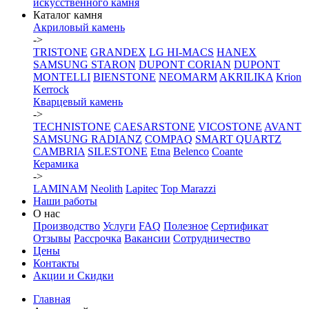
искусственного камня
Каталог камня
Акриловый камень
->
TRISTONE
GRANDEX
LG HI-MACS
HANEX
SAMSUNG STARON
DUPONT CORIAN
DUPONT
MONTELLI
BIENSTONE
NEOMARM
AKRILIKA
Krion
Kerrock
Кварцевый камень
->
TECHNISTONE
CAESARSTONE
VICOSTONE
AVANT
SAMSUNG RADIANZ
COMPAQ
SMART QUARTZ
CAMBRIA
SILESTONE
Etna
Belenco
Coante
Керамика
->
LAMINAM
Neolith
Lapitec
Top Marazzi
Наши работы
О нас
Производство
Услуги
FAQ
Полезное
Сертификат
Отзывы
Рассрочка
Вакансии
Сотрудничество
Цены
Контакты
Акции и Скидки
Главная