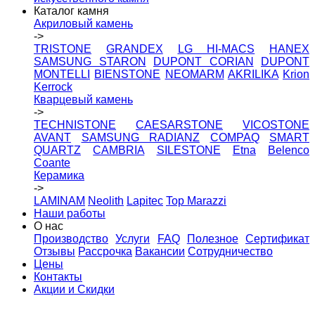
Каталог камня
Акриловый камень
->
TRISTONE
GRANDEX
LG HI-MACS
HANEX
SAMSUNG STARON
DUPONT CORIAN
DUPONT
MONTELLI
BIENSTONE
NEOMARM
AKRILIKA
Krion
Kerrock
Кварцевый камень
->
TECHNISTONE
CAESARSTONE
VICOSTONE
AVANT
SAMSUNG RADIANZ
COMPAQ
SMART
QUARTZ
CAMBRIA
SILESTONE
Etna
Belenco
Coante
Керамика
->
LAMINAM
Neolith
Lapitec
Top Marazzi
Наши работы
О нас
Производство
Услуги
FAQ
Полезное
Сертификат
Отзывы
Рассрочка
Вакансии
Сотрудничество
Цены
Контакты
Акции и Скидки