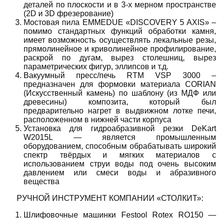
деталей по плоскости и в 3-х мерном пространстве
(2D и 3D фрезерование)
Мостовая пила EMMEDUE «DISCOVERY 5 AXIS» –
помимо стандартных функций обработки камня,
имеет возможность осуществлять лекальные резы,
прямолинейное и криволинейное профилирование,
раскрой по дугам, вырез столешниц, вырез
параметрических фигур, эллипсов и т.д.
Вакуумный пресс/печь RTM VSP 3000 –
предназначен для формовки материала CORIAN
(Искусственный камень) по шаблону (из МДФ или
древесины) композита, который был
предварительно нагрет в выдвижном лотке печи,
расположенном в нижней части корпуса
Установка для гидроабразивной резки DeKart
W2015L — является промышленным
оборудованием, способным обрабатывать широкий
спектр твёрдых и мягких материалов с
использованием струи воды под очень высоким
давлением или смеси воды и абразивного
вещества
РУЧНОЙ ИНСТРУМЕНТ КОМПАНИИ «СТОЛКИТ»:
Шлифовочные машинки Festool Rotex RO150 —