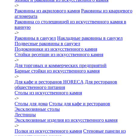
->
Раковины из акрилового камня
Раковины из кварцевого
агломерата
Раковина со столешницей из искусственного камня в
ванную
->
Раковины в санузел
Накладные раковины в санузел
Подвесные раковины в санузел
Подоконники из искусственного камня
Стойки ресепшн из искусственного камня
->
Для торговых и коммерческих предприятий
Барные стойки из искусственного камня
->
Для кафе и ресторанов HORECA
Для ресторанов
общественного питания
Столы из искусственного камня
->
Столы для дома
Столы для кафе и ресторанов
Эксклюзивные столы
Лестницы
Эксклюзивные изделия из искусственного камня
->
Полки из искусственного камня
Стеновые панели из