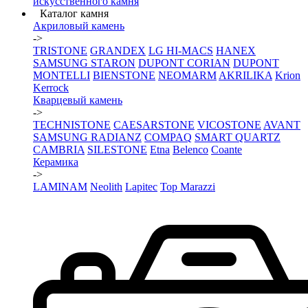
искусственного камня
Каталог камня
Акриловый камень
->
TRISTONE
GRANDEX
LG HI-MACS
HANEX
SAMSUNG STARON
DUPONT CORIAN
DUPONT
MONTELLI
BIENSTONE
NEOMARM
AKRILIKA
Krion
Kerrock
Кварцевый камень
->
TECHNISTONE
CAESARSTONE
VICOSTONE
AVANT
SAMSUNG RADIANZ
COMPAQ
SMART QUARTZ
CAMBRIA
SILESTONE
Etna
Belenco
Coante
Керамика
->
LAMINAM
Neolith
Lapitec
Top Marazzi