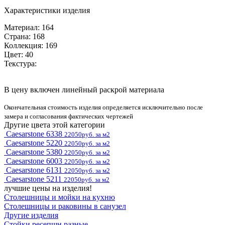
Характеристики изделия
Материал: 164
Страна: 168
Коллекция: 169
Цвет: 40
Текстура:
В цену включен линейный раскрой материала
Окончательная стоимость изделия определяется исключительно после
замера и согласования фактических чертежей
Другие цвета этой категории
Caesarstone 6338
22050руб. за м2
Caesarstone 5220
22050руб. за м2
Caesarstone 5380
22050руб. за м2
Caesarstone 6003
22050руб. за м2
Caesarstone 6131
22050руб. за м2
Caesarstone 5211
22050руб. за м2
лучшие цены на изделия!
Столешницы и мойки на кухню
Столешницы и раковины в санузел
Другие изделия
Стойки ресепшн разные