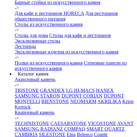
Барные стойки из искусственного камня
->
Для кафе и ресторанов HORECA
Для ресторанов
общественного питания
Столы из искусственного камня
->
Столы для дома
Столы для кафе и ресторанов
Эксклюзивные столы
Лестницы
Эксклюзивные изделия из искусственного камня
->
Полки из искусственного камня
Стеновые панели из
искусственного камня
Каталог камня
Акриловый камень
->
TRISTONE
GRANDEX
LG HI-MACS
HANEX
SAMSUNG STARON
DUPONT CORIAN
DUPONT
MONTELLI
BIENSTONE
NEOMARM
AKRILIKA
Krion
Kerrock
Кварцевый камень
->
TECHNISTONE
CAESARSTONE
VICOSTONE
AVANT
SAMSUNG RADIANZ
COMPAQ
SMART QUARTZ
CAMBRIA
SILESTONE
Etna
Belenco
Coante