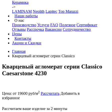
Керамика
->
LAMINAM
Neolith
Lapitec
Top Marazzi
Наши работы
О нас
Производство
Услуги
FAQ
Полезное
Сертификат
Отзывы
Рассрочка
Вакансии
Сотрудничество
Цены
Контакты
Акции и Скидки
Главная
Кварцевый агломерат серии Classico
Кварцевый агломерат серии Classico
Caesarstone 4230
2
Цена: от 19600 руб/м
Рассчитать
Добавить в
избранное
Рассчитаем ваше изделие за 2 минуты