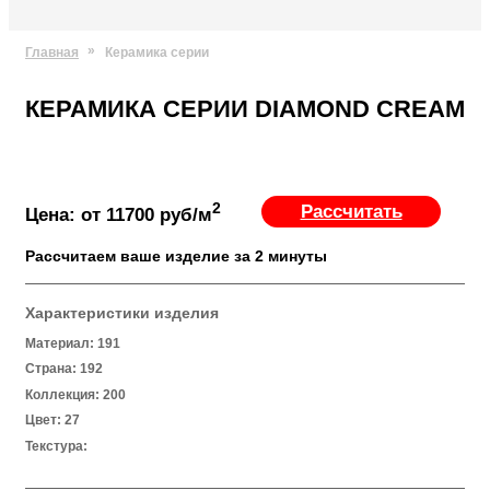
СТОЛЕШНИЦЫ ИЗ ИСКУСCТВЕННОГО КАМНЯ
СТОЛЕШНИЦЫ И МОЙКИ НА КУХНЮ
МОЙКИ И РАКОВИНЫ ИЗ ИСКУССТВЕННОГО КАМНЯ
РАКОВИНА СО СТОЛЕШНИЦЕЙ ИЗ ИСКУССТВЕННОГО КАМНЯ В ВАННУЮ
ПОДОКОННИКИ ИЗ ИСКУССТВЕННОГО КАМНЯ
СТОЙКИ РЕСЕПШН ИЗ ИСКУССТВЕННОГО КАМНЯ
БАРНЫЕ СТОЙКИ ИЗ ИСКУССТВЕННОГО КАМНЯ
СТОЛЫ ИЗ ИСКУССТВЕННОГО КАМНЯ
ЭКСКЛЮЗИВНЫЕ ИЗДЕЛИЯ ИЗ ИСКУССТВЕННОГО КАМНЯ
Главная
Керамика серии
КЕРАМИКА СЕРИИ DIAMOND CREAM
2
Рассчитать
Цена: от 11700 руб/м
Рассчитаем ваше изделие за 2 минуты
Характеристики изделия
Материал: 191
Страна: 192
Коллекция: 200
Цвет: 27
Текстура: