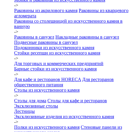
->
Раковины из акрилового камня
Раковины из кварцевого
агломерата
Раковина со столешницей из искусственного камня в
ванную
->
Раковины в санузел
Накладные раковины в санузел
Подвесные раковины в санузел
Подоконники из искусственного камня
Стойки ресепшн из искусственного камня
->
Для торговых и коммерческих предприятий
Барные стойки из искусственного камня
->
Для кафе и ресторанов HORECA
Для ресторанов
общественного питания
Столы из искусственного камня
->
Столы для дома
Столы для кафе и ресторанов
Эксклюзивные столы
Лестницы
Эксклюзивные изделия из искусственного камня
->
Полки из искусственного камня
Стеновые панели из