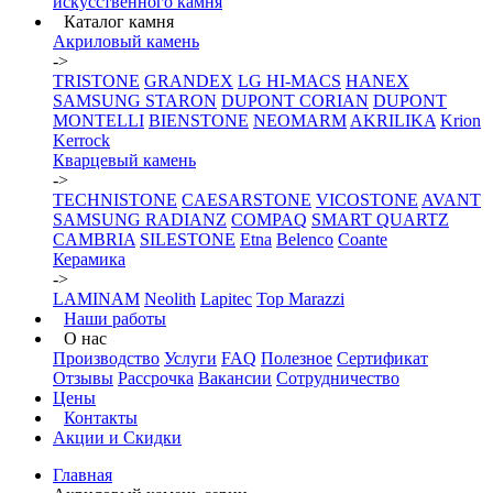
искусственного камня
Каталог камня
Акриловый камень
->
TRISTONE
GRANDEX
LG HI-MACS
HANEX
SAMSUNG STARON
DUPONT CORIAN
DUPONT
MONTELLI
BIENSTONE
NEOMARM
AKRILIKA
Krion
Kerrock
Кварцевый камень
->
TECHNISTONE
CAESARSTONE
VICOSTONE
AVANT
SAMSUNG RADIANZ
COMPAQ
SMART QUARTZ
CAMBRIA
SILESTONE
Etna
Belenco
Coante
Керамика
->
LAMINAM
Neolith
Lapitec
Top Marazzi
Наши работы
О нас
Производство
Услуги
FAQ
Полезное
Сертификат
Отзывы
Рассрочка
Вакансии
Сотрудничество
Цены
Контакты
Акции и Скидки
Главная