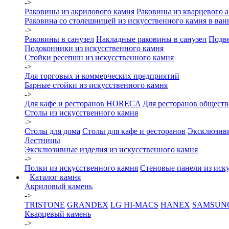
->
Раковины из акрилового камня
Раковины из кварцевого а
Раковина со столешницей из искусственного камня в ва
->
Раковины в санузел
Накладные раковины в санузел
Подве
Подоконники из искусственного камня
Стойки ресепшн из искусственного камня
->
Для торговых и коммерческих предприятий
Барные стойки из искусственного камня
->
Для кафе и ресторанов HORECA
Для ресторанов общест
Столы из искусственного камня
->
Столы для дома
Столы для кафе и ресторанов
Эксклюзив
Лестницы
Эксклюзивные изделия из искусственного камня
->
Полки из искусственного камня
Стеновые панели из иск
Каталог камня
Акриловый камень
->
TRISTONE
GRANDEX
LG HI-MACS
HANEX
SAMSUN
Кварцевый камень
->