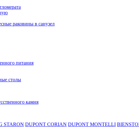
гломерата
нную
сные раковины в санузел
венного питания
ные столы
усственного камня
G STARON
DUPONT CORIAN
DUPONT MONTELLI
BIENSTO