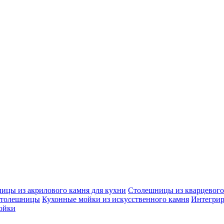
ицы из акрилового камня для кухни
Столешницы из кварцевого 
столешницы
Кухонные мойки из искусственного камня
Интегрир
ойки