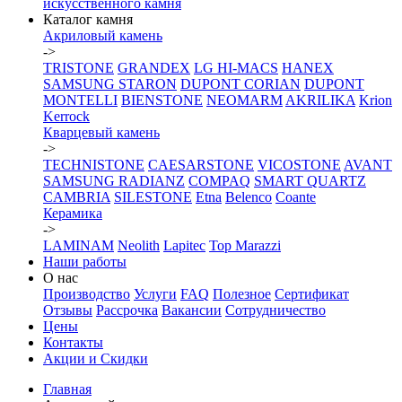
искусственного камня
Каталог камня
Акриловый камень
->
TRISTONE
GRANDEX
LG HI-MACS
HANEX
SAMSUNG STARON
DUPONT CORIAN
DUPONT
MONTELLI
BIENSTONE
NEOMARM
AKRILIKA
Krion
Kerrock
Кварцевый камень
->
TECHNISTONE
CAESARSTONE
VICOSTONE
AVANT
SAMSUNG RADIANZ
COMPAQ
SMART QUARTZ
CAMBRIA
SILESTONE
Etna
Belenco
Coante
Керамика
->
LAMINAM
Neolith
Lapitec
Top Marazzi
Наши работы
О нас
Производство
Услуги
FAQ
Полезное
Сертификат
Отзывы
Рассрочка
Вакансии
Сотрудничество
Цены
Контакты
Акции и Скидки
Главная