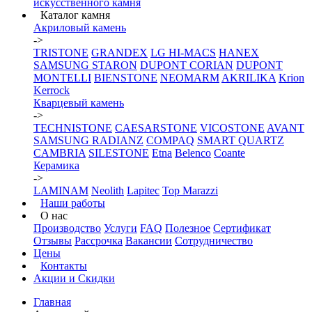
искусственного камня
Каталог камня
Акриловый камень
->
TRISTONE
GRANDEX
LG HI-MACS
HANEX
SAMSUNG STARON
DUPONT CORIAN
DUPONT
MONTELLI
BIENSTONE
NEOMARM
AKRILIKA
Krion
Kerrock
Кварцевый камень
->
TECHNISTONE
CAESARSTONE
VICOSTONE
AVANT
SAMSUNG RADIANZ
COMPAQ
SMART QUARTZ
CAMBRIA
SILESTONE
Etna
Belenco
Coante
Керамика
->
LAMINAM
Neolith
Lapitec
Top Marazzi
Наши работы
О нас
Производство
Услуги
FAQ
Полезное
Сертификат
Отзывы
Рассрочка
Вакансии
Сотрудничество
Цены
Контакты
Акции и Скидки
Главная