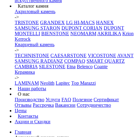
искусственного камня
Каталог камня
Акриловый камень
->
TRISTONE
GRANDEX
LG HI-MACS
HANEX
SAMSUNG STARON
DUPONT CORIAN
DUPONT
MONTELLI
BIENSTONE
NEOMARM
AKRILIKA
Krion
Kerrock
Кварцевый камень
->
TECHNISTONE
CAESARSTONE
VICOSTONE
AVANT
SAMSUNG RADIANZ
COMPAQ
SMART QUARTZ
CAMBRIA
SILESTONE
Etna
Belenco
Coante
Керамика
->
LAMINAM
Neolith
Lapitec
Top Marazzi
Наши работы
О нас
Производство
Услуги
FAQ
Полезное
Сертификат
Отзывы
Рассрочка
Вакансии
Сотрудничество
Цены
Контакты
Акции и Скидки
Главная