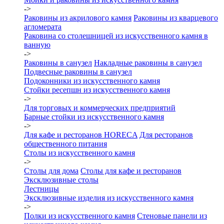
->
Раковины из акрилового камня
Раковины из кварцевого
агломерата
Раковина со столешницей из искусственного камня в
ванную
->
Раковины в санузел
Накладные раковины в санузел
Подвесные раковины в санузел
Подоконники из искусственного камня
Стойки ресепшн из искусственного камня
->
Для торговых и коммерческих предприятий
Барные стойки из искусственного камня
->
Для кафе и ресторанов HORECA
Для ресторанов
общественного питания
Столы из искусственного камня
->
Столы для дома
Столы для кафе и ресторанов
Эксклюзивные столы
Лестницы
Эксклюзивные изделия из искусственного камня
->
Полки из искусственного камня
Стеновые панели из