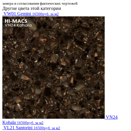
замера и согласования фактических чертежей
Другие цвета этой категории
VW01 Gemini
16500руб. за м2
VN24
Kohala
16500руб. за м2
VL21 Santorini
16500руб. за м2