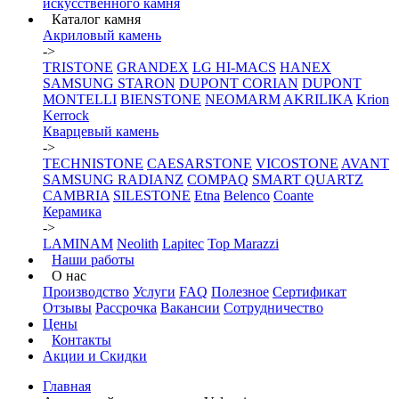
искусственного камня
Каталог камня
Акриловый камень
->
TRISTONE
GRANDEX
LG HI-MACS
HANEX
SAMSUNG STARON
DUPONT CORIAN
DUPONT
MONTELLI
BIENSTONE
NEOMARM
AKRILIKA
Krion
Kerrock
Кварцевый камень
->
TECHNISTONE
CAESARSTONE
VICOSTONE
AVANT
SAMSUNG RADIANZ
COMPAQ
SMART QUARTZ
CAMBRIA
SILESTONE
Etna
Belenco
Coante
Керамика
->
LAMINAM
Neolith
Lapitec
Top Marazzi
Наши работы
О нас
Производство
Услуги
FAQ
Полезное
Сертификат
Отзывы
Рассрочка
Вакансии
Сотрудничество
Цены
Контакты
Акции и Скидки
Главная