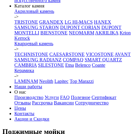
искусственного камня
Каталог камня
Акриловый камень
->
TRISTONE
GRANDEX
LG HI-MACS
HANEX
SAMSUNG STARON
DUPONT CORIAN
DUPONT
MONTELLI
BIENSTONE
NEOMARM
AKRILIKA
Krion
Kerrock
Кварцевый камень
->
TECHNISTONE
CAESARSTONE
VICOSTONE
AVANT
SAMSUNG RADIANZ
COMPAQ
SMART QUARTZ
CAMBRIA
SILESTONE
Etna
Belenco
Coante
Керамика
->
LAMINAM
Neolith
Lapitec
Top Marazzi
Наши работы
О нас
Производство
Услуги
FAQ
Полезное
Сертификат
Отзывы
Рассрочка
Вакансии
Сотрудничество
Цены
Контакты
Акции и Скидки
Поджимные мойки