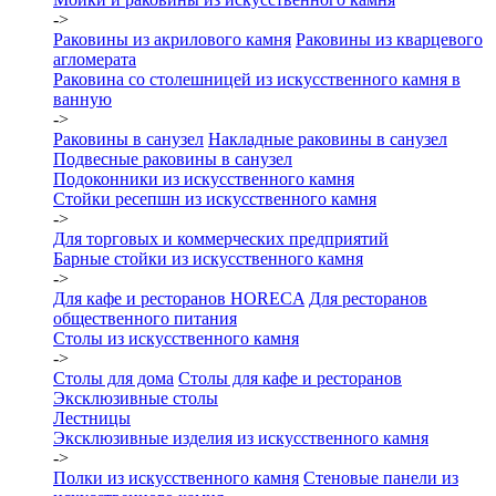
->
Раковины из акрилового камня
Раковины из кварцевого
агломерата
Раковина со столешницей из искусственного камня в
ванную
->
Раковины в санузел
Накладные раковины в санузел
Подвесные раковины в санузел
Подоконники из искусственного камня
Стойки ресепшн из искусственного камня
->
Для торговых и коммерческих предприятий
Барные стойки из искусственного камня
->
Для кафе и ресторанов HORECA
Для ресторанов
общественного питания
Столы из искусственного камня
->
Столы для дома
Столы для кафе и ресторанов
Эксклюзивные столы
Лестницы
Эксклюзивные изделия из искусственного камня
->
Полки из искусственного камня
Стеновые панели из