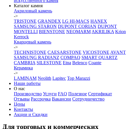
искусственного камня
Каталог камня
Акриловый камень
->
TRISTONE
GRANDEX
LG HI-MACS
HANEX
SAMSUNG STARON
DUPONT CORIAN
DUPONT
MONTELLI
BIENSTONE
NEOMARM
AKRILIKA
Krion
Kerrock
Кварцевый камень
->
TECHNISTONE
CAESARSTONE
VICOSTONE
AVANT
SAMSUNG RADIANZ
COMPAQ
SMART QUARTZ
CAMBRIA
SILESTONE
Etna
Belenco
Coante
Керамика
->
LAMINAM
Neolith
Lapitec
Top Marazzi
Наши работы
О нас
Производство
Услуги
FAQ
Полезное
Сертификат
Отзывы
Рассрочка
Вакансии
Сотрудничество
Цены
Контакты
Акции и Скидки
Для торговых и коммерческих