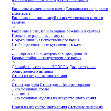
->
Раковины из акрилового камня
Раковины из кварцевого
агломерата
Раковина со столешницей из искусственного камня в
ванную
->
Раковины в санузел
Накладные раковины в санузел
Подвесные раковины в санузел
Подоконники из искусственного камня
Стойки ресепшн из искусственного камня
->
Для торговых и коммерческих предприятий
Барные стойки из искусственного камня
->
Для кафе и ресторанов HORECA
Для ресторанов
общественного питания
Столы из искусственного камня
->
Столы для дома
Столы для кафе и ресторанов
Эксклюзивные столы
Лестницы
Эксклюзивные изделия из искусственного камня
->
Полки из искусственного камня
Стеновые панели из