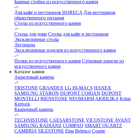
Барные стойки из искусственного камня
->
Для кафе и ресторанов HORECA
Для ресторанов
общественного питания
Столы из искусственного камня
->
Столы для дома
Столы для кафе и ресторанов
Эксклюзивные столы
Лестницы
Эксклюзивные изделия из искусственного камня
->
Полки из искусственного камня
Стеновые панели из
искусственного камня
Каталог камня
Акриловый камень
->
TRISTONE
GRANDEX
LG HI-MACS
HANEX
SAMSUNG STARON
DUPONT CORIAN
DUPONT
MONTELLI
BIENSTONE
NEOMARM
AKRILIKA
Krion
Kerrock
Кварцевый камень
->
TECHNISTONE
CAESARSTONE
VICOSTONE
AVANT
SAMSUNG RADIANZ
COMPAQ
SMART QUARTZ
CAMBRIA
SILESTONE
Etna
Belenco
Coante