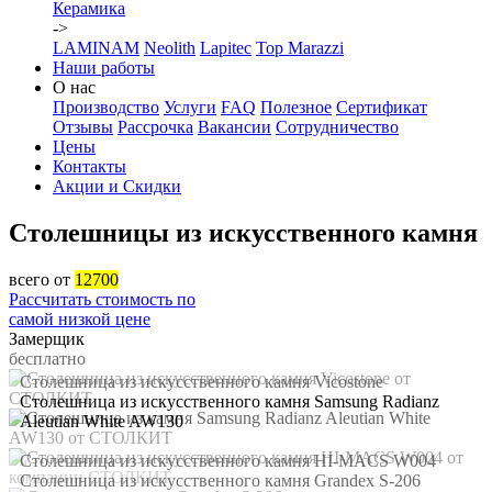
Керамика
->
LAMINAM
Neolith
Lapitec
Top Marazzi
Наши работы
О нас
Производство
Услуги
FAQ
Полезное
Сертификат
Отзывы
Рассрочка
Вакансии
Сотрудничество
Цены
Контакты
Акции и Скидки
Столешницы из искусcтвенного камня
всего от
12700
Рассчитать стоимость по
самой низкой цене
Замерщик
бесплатно
Столешница из искусственного камня Vicostone
Столешница из искусственного камня Samsung Radianz
Aleutian White AW130
Столешница из искусственного камня HI-MACS W004
Столешница из искусственного камня Grandex S-206