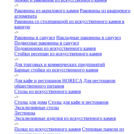
->
Раковины из акрилового камня
Раковины из кварцевого
агломерата
Раковина со столешницей из искусственного камня в
ванную
->
Раковины в санузел
Накладные раковины в санузел
Подвесные раковины в санузел
Подоконники из искусственного камня
Стойки ресепшн из искусственного камня
->
Для торговых и коммерческих предприятий
Барные стойки из искусственного камня
->
Для кафе и ресторанов HORECA
Для ресторанов
общественного питания
Столы из искусственного камня
->
Столы для дома
Столы для кафе и ресторанов
Эксклюзивные столы
Лестницы
Эксклюзивные изделия из искусственного камня
->
Полки из искусственного камня
Стеновые панели из