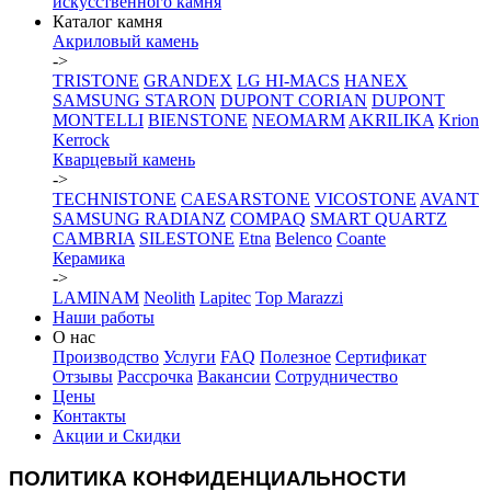
искусственного камня
Каталог камня
Акриловый камень
->
TRISTONE
GRANDEX
LG HI-MACS
HANEX
SAMSUNG STARON
DUPONT CORIAN
DUPONT
MONTELLI
BIENSTONE
NEOMARM
AKRILIKA
Krion
Kerrock
Кварцевый камень
->
TECHNISTONE
CAESARSTONE
VICOSTONE
AVANT
SAMSUNG RADIANZ
COMPAQ
SMART QUARTZ
CAMBRIA
SILESTONE
Etna
Belenco
Coante
Керамика
->
LAMINAM
Neolith
Lapitec
Top Marazzi
Наши работы
О нас
Производство
Услуги
FAQ
Полезное
Сертификат
Отзывы
Рассрочка
Вакансии
Сотрудничество
Цены
Контакты
Акции и Скидки
ПОЛИТИКА КОНФИДЕНЦИАЛЬНОСТИ