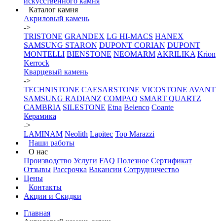
искусственного камня
Каталог камня
Акриловый камень
->
TRISTONE
GRANDEX
LG HI-MACS
HANEX
SAMSUNG STARON
DUPONT CORIAN
DUPONT
MONTELLI
BIENSTONE
NEOMARM
AKRILIKA
Krion
Kerrock
Кварцевый камень
->
TECHNISTONE
CAESARSTONE
VICOSTONE
AVANT
SAMSUNG RADIANZ
COMPAQ
SMART QUARTZ
CAMBRIA
SILESTONE
Etna
Belenco
Coante
Керамика
->
LAMINAM
Neolith
Lapitec
Top Marazzi
Наши работы
О нас
Производство
Услуги
FAQ
Полезное
Сертификат
Отзывы
Рассрочка
Вакансии
Сотрудничество
Цены
Контакты
Акции и Скидки
Главная