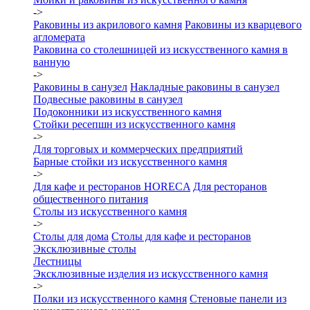
->
Раковины из акрилового камня
Раковины из кварцевого
агломерата
Раковина со столешницей из искусственного камня в
ванную
->
Раковины в санузел
Накладные раковины в санузел
Подвесные раковины в санузел
Подоконники из искусственного камня
Стойки ресепшн из искусственного камня
->
Для торговых и коммерческих предприятий
Барные стойки из искусственного камня
->
Для кафе и ресторанов HORECA
Для ресторанов
общественного питания
Столы из искусственного камня
->
Столы для дома
Столы для кафе и ресторанов
Эксклюзивные столы
Лестницы
Эксклюзивные изделия из искусственного камня
->
Полки из искусственного камня
Стеновые панели из