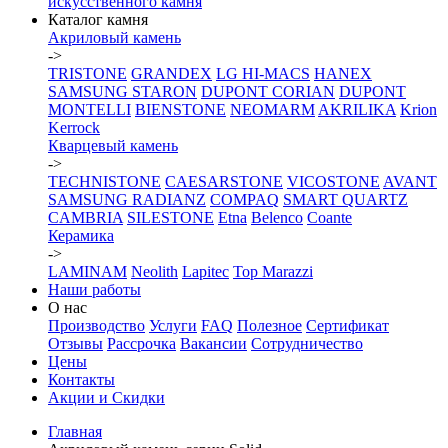
искусственного камня
Каталог камня
Акриловый камень
->
TRISTONE
GRANDEX
LG HI-MACS
HANEX
SAMSUNG STARON
DUPONT CORIAN
DUPONT
MONTELLI
BIENSTONE
NEOMARM
AKRILIKA
Krion
Kerrock
Кварцевый камень
->
TECHNISTONE
CAESARSTONE
VICOSTONE
AVANT
SAMSUNG RADIANZ
COMPAQ
SMART QUARTZ
CAMBRIA
SILESTONE
Etna
Belenco
Coante
Керамика
->
LAMINAM
Neolith
Lapitec
Top Marazzi
Наши работы
О нас
Производство
Услуги
FAQ
Полезное
Сертификат
Отзывы
Рассрочка
Вакансии
Сотрудничество
Цены
Контакты
Акции и Скидки
Главная