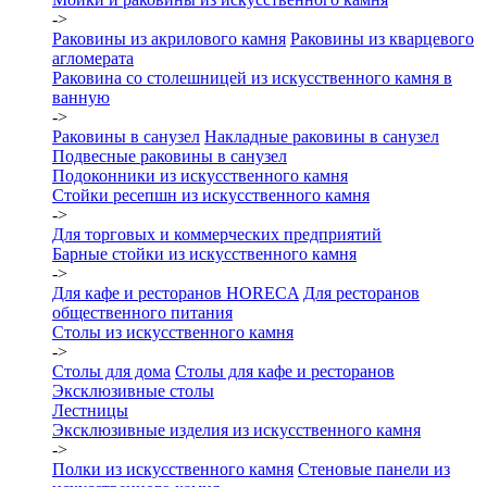
->
Раковины из акрилового камня
Раковины из кварцевого
агломерата
Раковина со столешницей из искусственного камня в
ванную
->
Раковины в санузел
Накладные раковины в санузел
Подвесные раковины в санузел
Подоконники из искусственного камня
Стойки ресепшн из искусственного камня
->
Для торговых и коммерческих предприятий
Барные стойки из искусственного камня
->
Для кафе и ресторанов HORECA
Для ресторанов
общественного питания
Столы из искусственного камня
->
Столы для дома
Столы для кафе и ресторанов
Эксклюзивные столы
Лестницы
Эксклюзивные изделия из искусственного камня
->
Полки из искусственного камня
Стеновые панели из