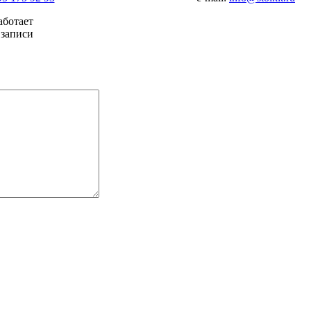
аботает
 записи