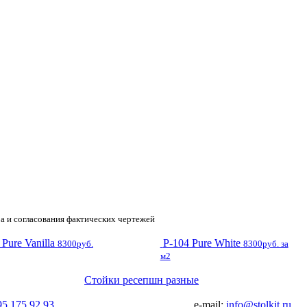
а и согласования фактических чертежей
 Pure Vanilla
P-104 Pure White
8300руб.
8300руб. за
м2
Стойки ресепшн разные
95 175 92 93
e-mail:
info@stolkit.ru