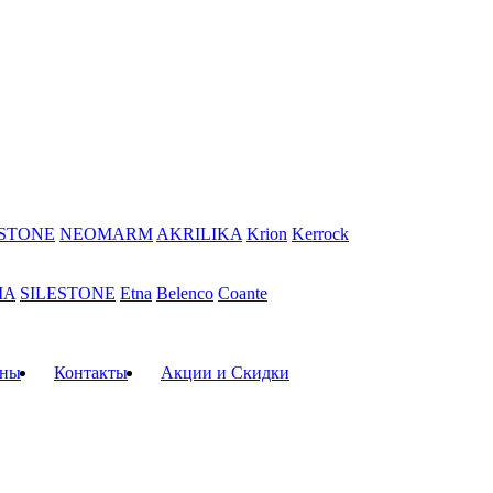
STONE
NEOMARM
AKRILIKA
Krion
Kerrock
IA
SILESTONE
Etna
Belenco
Coante
ны
Контакты
Акции и Скидки