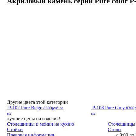
Акриловый камень серии Pure color P-
Другие цвета этой категории
P-102 Pure Beige
P-108 Pure Grey
8300руб. за
8300р
м2
м2
лучшие цены на изделия!
Столешницы и мойки на кухню
Столешницы 
Стойки
Столы
Правовая информация
с 9:00 до