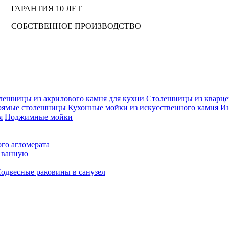
ГАРАНТИЯ 10 ЛЕТ
СОБСТВЕННОЕ ПРОИЗВОДСТВО
лешницы из акрилового камня для кухни
Столешницы из кварцев
рямые столешницы
Кухонные мойки из искусственного камня
Ин
я
Поджимные мойки
го агломерата
в ванную
одвесные раковины в санузел