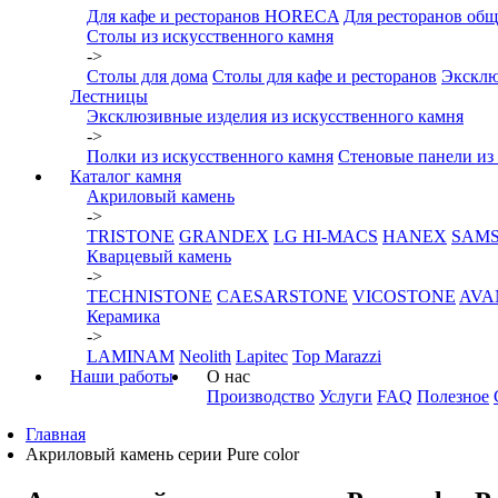
Для кафе и ресторанов HORECA
Для ресторанов общ
Столы из искусственного камня
->
Столы для дома
Столы для кафе и ресторанов
Эксклю
Лестницы
Эксклюзивные изделия из искусственного камня
->
Полки из искусственного камня
Стеновые панели из
Каталог камня
Акриловый камень
->
TRISTONE
GRANDEX
LG HI-MACS
HANEX
SAM
Кварцевый камень
->
TECHNISTONE
CAESARSTONE
VICOSTONE
AVA
Керамика
->
LAMINAM
Neolith
Lapitec
Top Marazzi
Наши работы
О нас
Производство
Услуги
FAQ
Полезное
Главная
Акриловый камень серии Pure color